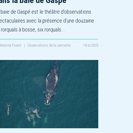
ans la baie de Gaspé
 baie de Gaspé est le théâtre d’observations
ectaculaires avec la présence d’une douzaine
 rorquals à bosse, six rorquals…
réanne Forest
|
Observations de la semaine
19/6/2025