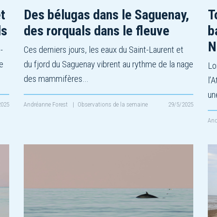
t
Des bélugas dans le Saguenay,
T
ls
des rorquals dans le fleuve
b
N
-
Ces derniers jours, les eaux du Saint-Laurent et
e
du fjord du Saguenay vibrent au rythme de la nage
Lo
des mammifères…
l’
un
2025
Andréanne Forest
|
Observations de la semaine
29/5/2025
And