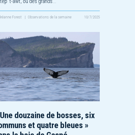
tep ’t-awt, ou des grands…
réanne Forest
|
Observations de la semaine
10/7/2025
 Une douzaine de bosses, six
ommuns et quatre bleues »