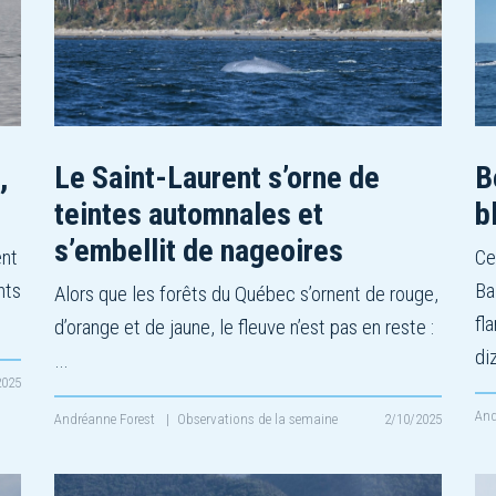
,
Le Saint-Laurent s’orne de
B
teintes automnales et
b
s’embellit de nageoires
ent
Ce
nts
Ba
Alors que les forêts du Québec s’ornent de rouge,
fl
d’orange et de jaune, le fleuve n’est pas en reste :
di
…
2025
And
Andréanne Forest
|
Observations de la semaine
2/10/2025