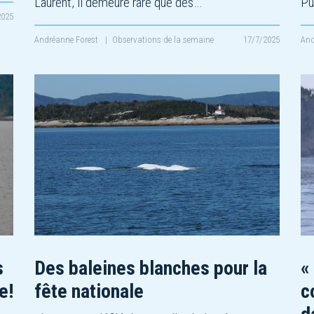
Laurent, il demeure rare que des…
Pu
2025
Andréanne Forest
|
Observations de la semaine
17/7/2025
And
s
Des baleines blanches pour la
«
e!
fête nationale
c