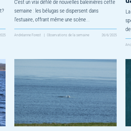
d
é
C’est un vrai défilé de nouvelles baleinières cette
nt?
semaine : les bélugas se dispersent dans
La
l’estuaire, offrant même une scène…
sp
de
2025
Andréanne Forest
|
Observations de la semaine
26/6/2025
And