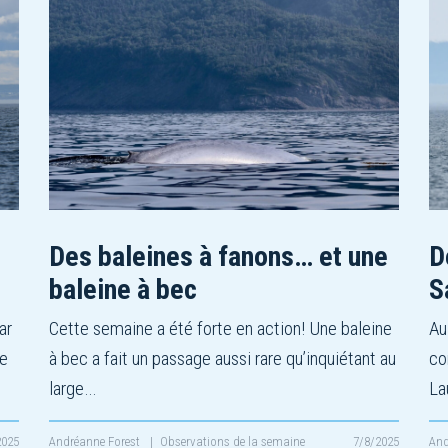
Des baleines à fanons… et une
D
baleine à bec
S
ar
Cette semaine a été forte en action! Une baleine
Au
ce
à bec a fait un passage aussi rare qu’inquiétant au
co
large…
La
2025
Andréanne Forest
|
Observations de la semaine
7/8/2025
And