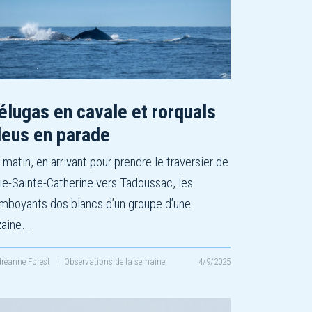
élugas en cavale et rorquals
leus en parade
 matin, en arrivant pour prendre le traversier de
ie-Sainte-Catherine vers Tadoussac, les
amboyants dos blancs d’un groupe d’une
zaine…
réanne Forest
|
Observations de la semaine
4/9/2025