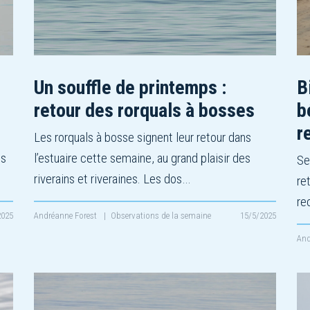
Un souffle de printemps :
B
retour des rorquals à bosses
b
r
Les rorquals à bosse signent leur retour dans
es
l’estuaire cette semaine, au grand plaisir des
Se
riverains et riveraines. Les dos…
re
re
2025
Andréanne Forest
|
Observations de la semaine
15/5/2025
And