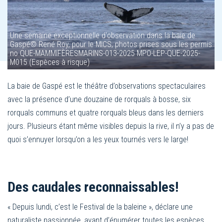
Une semaine exceptionnelle d'observation dans la baie de
Gaspé© René Roy, pour le MICS, photos prises sous les permis
no QUE-MAMMIFÈRESMARINS-013-2025 MPO-LEP-QUE-2025-
M015 (Espèces à risque)
La baie de Gaspé est le théâtre d’observations spectaculaires
avec la présence d’une douzaine de rorquals à bosse, six
rorquals communs et quatre rorquals bleus dans les derniers
jours. Plusieurs étant même visibles depuis la rive, il n’y a pas de
quoi s’ennuyer lorsqu’on a les yeux tournés vers le large!
Des caudales reconnaissables!
« Depuis lundi, c’est le Festival de la baleine », déclare une
naturaliste passionnée, avant d’énumérer toutes les espèces