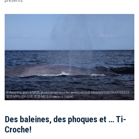
présents.
© René Roy, pour le MICS, photos prises sous les permis no QUE-MAMMIFÈRESMARINS-013-
2025 MPO-LEP-QUE-2025-M015 (Espèces à risque)
Des baleines, des phoques et … Ti-
Croche!