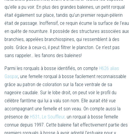
qu’elle a pu voir. En plus des grandes baleines, un petit rorqual
était également sur place, tandis qu’un premier requin-pèlerin
était de passage. Inoffensif, ce requin écume la surface de l’eau
en quête de nourriture. Il possède des structures associées aux
branchies, appelées branchiospines, qui ressemblent à des
poils. Grâce à ceux-ci, il peut filtrer le plancton. Ce n’est pas
sans rappeler… les fanons des baleines!
Parmi les rorquals à bosse identifiés, on compte
H626 alias
Gaspar
, une femelle rorqual à bosse facilement reconnaissable
grâce au patron de coloration sur la face ventrale de sa
nageoire caudale. Sur le lobe droit, on peut voir le profil du
célèbre fantôme qui lui a valu son nom. Elle aurait été vue
accompagnant une femelle et son veau. On compte aussi la
présence de
H531, Le Souffleur,
un rorqual à bosse femelle
connue depuis 1997. Cette baleine fait effectivement partie des
premiers rorquals à bosse à avoir adopté l’estuaire pour y