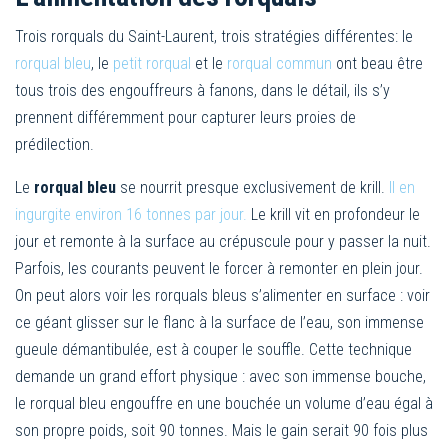
Trois rorquals du Saint-Laurent, trois stratégies différentes: le
rorqual bleu
, le
petit rorqual
et le
rorqual commun
ont beau être
tous trois des engouffreurs à fanons, dans le détail, ils s’y
prennent différemment pour capturer leurs proies de
prédilection.
Le
rorqual bleu
se nourrit presque exclusivement de krill.
Il en
ingurgite environ 16 tonnes par jour.
Le krill vit en profondeur le
jour et remonte à la surface au crépuscule pour y passer la nuit.
Parfois, les courants peuvent le forcer à remonter en plein jour.
On peut alors voir les rorquals bleus s’alimenter en surface : voir
ce géant glisser sur le flanc à la surface de l’eau, son immense
gueule démantibulée, est à couper le souffle. Cette technique
demande un grand effort physique : avec son immense bouche,
le rorqual bleu engouffre en une bouchée un volume d’eau égal à
son propre poids, soit 90 tonnes. Mais le gain serait 90 fois plus