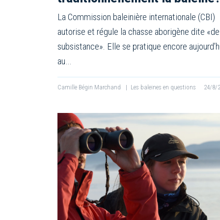
La Commission baleinière internationale (CBI)
autorise et régule la chasse aborigène dite «de
subsistance». Elle se pratique encore aujourd’h
au…
Camille Bégin Marchand
|
Les baleines en questions
24/8/