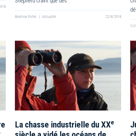
Shepherd craint que des…
ch
2018
dé
Béatrice Riché
|
Actualité
22/8/2018
Col
e
re
La chasse industrielle du XX
J
?
siècle a vidé les océans de
c