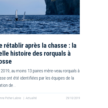
e rétablir après la chasse : la
elle histoire des rorquals à
osse
 2019, au moins 13 paires mère-veau rorquals à
sse ont été identifiées par les équipes de la
ation de…
nne Picher-Labrie
|
Actualité
29/10/2019