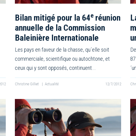
e
Bilan mitigé pour la 64
réunion
L
annuelle de la Commission
m
Baleinière Internationale
u
Les pays en faveur de la chasse, qu´elle soit
De
commerciale, scientifique ou autochtone, et
87
ceux qui y sont opposés, continuent…
´u
2012
Christine Gilliet
|
Actualité
12/7/2012
Chr