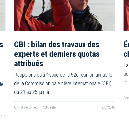
s
CBI : bilan des travaux des
É
experts et derniers quotas
c
attribués
La
ba
Rappelons qu’à l’issue de la 62e réunion annuelle
le
de la Commission baleinière internationale (CBI)
le
du 21 au 25 juin à…
Chr
Christine Gilliet
|
Actualité
18/7/2010
2011