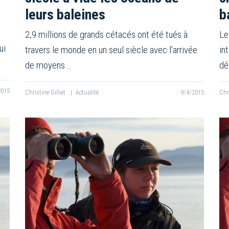
leurs baleines
b
2,9 millions de grands cétacés ont été tués à
Le
ui
travers le monde en un seul siècle avec l’arrivée
in
de moyens…
dé
2015
Christine Gilliet
|
Actualité
9/4/2015
Chr