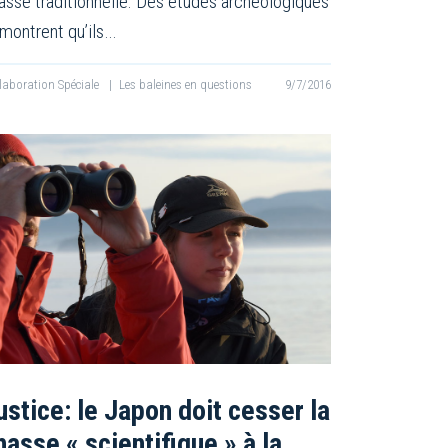
asse traditionnelle. Des études archéologiques
montrent qu’ils…
laboration Spéciale
|
Les baleines en questions
9/7/2016
ustice: le Japon doit cesser la
hasse « scientifique » à la