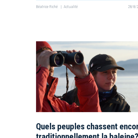
Béatrice Riché
|
Actualité
28/8/
Quels peuples chassent enco
traditionnellement la baleine