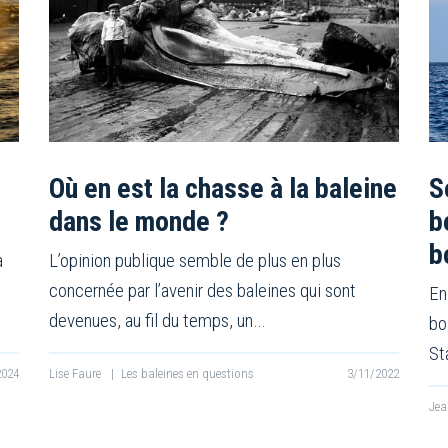
Où en est la chasse à la baleine
S
dans le monde ?
b
b
a
L’opinion publique semble de plus en plus
concernée par l’avenir des baleines qui sont
En
devenues, au fil du temps, un…
bo
St
2024
Lise Faure
|
Les baleines en questions
3/11/2022
Jea