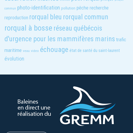
photo-identification
pêche
recherche
pollution
commun
rorqual commun
rorqual bleu
reproduction
rorqual à bosse
réseau québécois
d'urgence pour les mammifères marins
trafic
échouage
maritime
état de santé du saint-laurent
veau
video
évolution