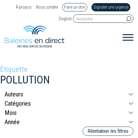
À propos
Nous joindre
Faire un don
Signaler une urgence
English
UNE RÉALISATION DU GREMM
Étiquette
POLLUTION
Réinitialiser les filtres