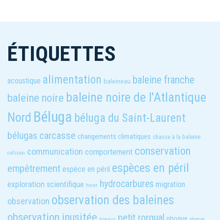
ÉTIQUETTES
alimentation
baleine franche
acoustique
baleineau
baleine noire de l'Atlantique
baleine noire
Béluga
Nord
béluga du Saint-Laurent
carcasse
bélugas
changements climatiques
chasse à la baleine
conservation
communication
comportement
collision
espèces en péril
empêtrement
espèce en péril
hydrocarbures
exploration scientifique
migration
hiver
observation des baleines
observation
observation inusitée
petit rorqual
phoque
oiseaux
phoque