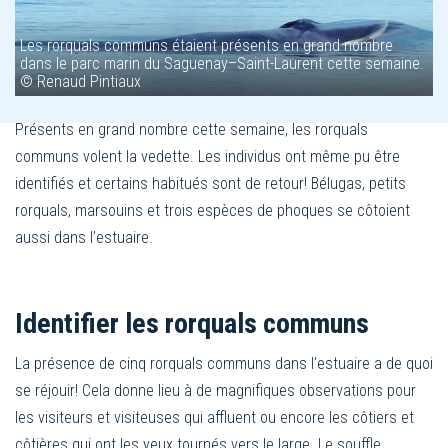
Les rorquals communs étaient présents en grand nombre
dans le parc marin du Saguenay–Saint-Laurent cette semaine.
© Renaud Pintiaux
Présents en grand nombre cette semaine, les rorquals
communs volent la vedette. Les individus ont même pu être
identifiés et certains habitués sont de retour! Bélugas, petits
rorquals, marsouins et trois espèces de phoques se côtoient
aussi dans l’estuaire.
Identifier les rorquals communs
La présence de cinq rorquals communs dans l’estuaire a de quoi
se réjouir! Cela donne lieu à de magnifiques observations pour
les visiteurs et visiteuses qui affluent ou encore les côtiers et
côtières qui ont les yeux tournés vers le large. Le souffle