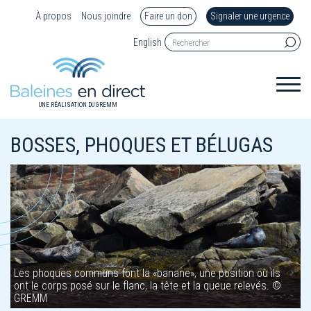
À propos
Nous joindre
Faire un don
Signaler une urgence
English
UNE RÉALISATION DU GREMM
BOSSES, PHOQUES ET BÉLUGAS
Les phoques communs font la «banane», une position où ils
ont le corps posé sur le flanc, la tête et la queue relevés. ©
GREMM