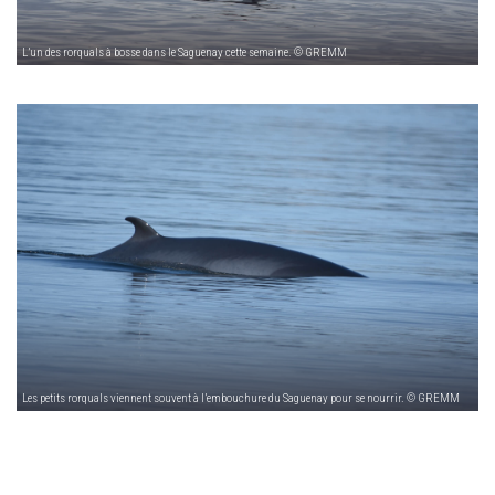
L’un des rorquals à bosse dans le Saguenay cette semaine. © GREMM
Les petits rorquals viennent souvent à l’embouchure du Saguenay pour se nourrir. © GREMM