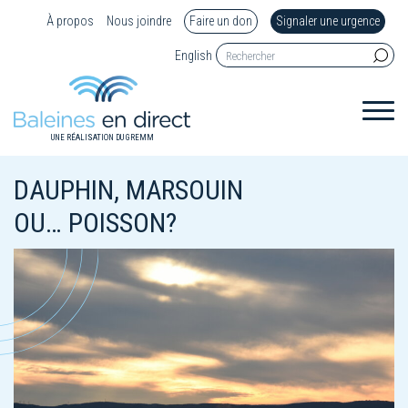
À propos
Nous joindre
Faire un don
Signaler une urgence
English
UNE RÉALISATION DU GREMM
DAUPHIN, MARSOUIN
OU… POISSON?