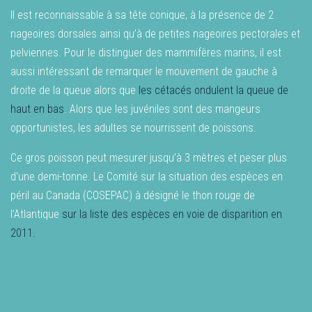
Il est reconnaissable à sa tête conique, à la présence de 2
nageoires dorsales ainsi qu’à de petites nageoires pectorales et
pelviennes. Pour le distinguer des mammifères marins, il est
aussi intéressant de remarquer le mouvement de gauche à
droite de la queue alors que
les cétacés ondulent la queue de
haut en bas
. Alors que les juvéniles sont des mangeurs
opportunistes, les adultes se nourrissent de poissons.
Ce gros poisson peut mesurer jusqu’à 3 mètres et peser plus
d’une demi-tonne. Le Comité sur la situation des espèces en
péril au Canada (COSEPAC) à désigné le thon rouge de
l’Atlantique
sur la liste des espèces en voie de disparition en
2011.