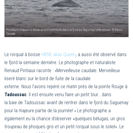
Plusieurs rorquals à bosse se sont aventurés dans le fjord du Saguenay cette saison. © Parcs
Canada
Le rorqual à bosse
H858, alias Queen
, a aussi été observé dans
le fjord la semaine dernière. Le photographe et naturaliste
Renaud Pintiaux raconte : «Merveilleuse caudale. Merveilleux
liseré blanc sur le bord de fuite de la caudale
externe. Nous l’avons repéré ce matin près de la pointe Rouge à
Tadoussac
. Il est ensuite venu faire un petit tour… dans
la baie de Tadoussac avant de rentrer dans le fjord du Saguenay
pour la majeure partie de la journée! » Le photographe a
également eu la chance d’observer «quelques bélugas, un gros
troupeau de phoques gris et un petit rorqual sous le soleil». Le