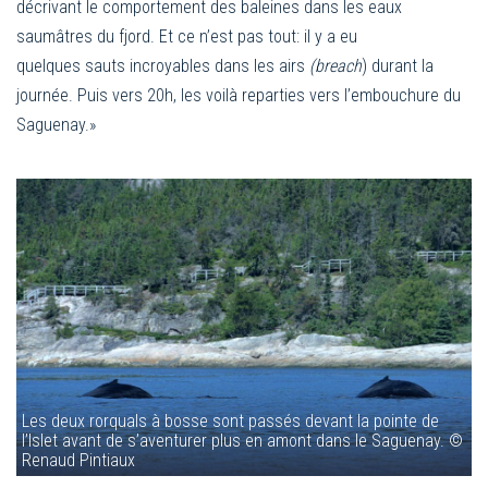
décrivant le comportement des baleines dans les eaux
saumâtres du fjord. Et ce n’est pas tout: il y a eu
quelques sauts incroyables dans les airs
(breach
) durant la
journée. Puis vers 20h, les voilà reparties vers l’embouchure du
Saguenay.»
Les deux rorquals à bosse sont passés devant la pointe de
l’Islet avant de s’aventurer plus en amont dans le Saguenay. ©
Renaud Pintiaux