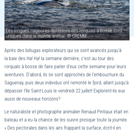
Les longues nageoires dentelées des rorquals à bosse sont
uniques dans le monde animal. © GREMM
Après des bélugas explorateurs qui se sont avancés jusqu’à
la baie des Ha! Ha! la semaine dernière, c’est au tour des
rorquals à bosse de faire parler d’eux cette semaine pour leurs
aventures. D’abord, ils se sont approchés de l’embouchure du
Saguenay, puis deux individus ont remonté le fjord, allant jusqu’à
dépasser l’île Saint-Louis le vendredi 22 juillet! Explorent-ils eux
aussi de nouveaux horizons?
Le naturaliste et photographe animalier Renaud Pintiaux était en
bateau et a eu la chance de les suivre presque toute la journée.
« Des pectorales dans les airs frappant la surface, écrit-il en