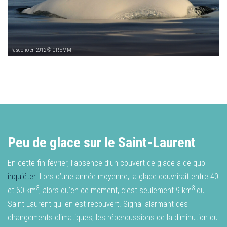
Pascolio en 2012 © GREMM
Peu de glace sur le Saint-Laurent
En cette fin février, l’absence d’un couvert de glace a de quoi
inquiéter
. Lors d’une année moyenne, la glace couvrirait entre 40
3
3
et 60 km
, alors qu’en ce moment, c’est seulement 9 km
du
Saint-Laurent qui en est recouvert. Signal alarmant des
changements climatiques, les répercussions de la diminution du