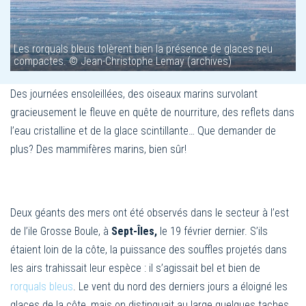
Les rorquals bleus tolèrent bien la présence de glaces peu
compactes. © Jean-Christophe Lemay (archives)
Des journées ensoleillées, des oiseaux marins survolant
gracieusement le fleuve en quête de nourriture, des reflets dans
l’eau cristalline et de la glace scintillante… Que demander de
plus? Des mammifères marins, bien sûr!
Deux géants des mers ont été observés dans le secteur à l’est
de l’ile Grosse Boule, à
Sept-Îles,
le 19 février dernier. S’ils
étaient loin de la côte, la puissance des souffles projetés dans
les airs trahissait leur espèce : il s’agissait bel et bien de
rorquals bleus
. Le vent du nord des derniers jours a éloigné les
glaces de la côte, mais on distinguait au large quelques taches