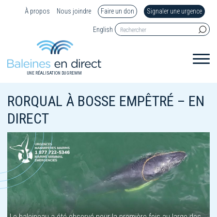
À propos
Nous joindre
Faire un don
Signaler une urgence
English
UNE RÉALISATION DU GREMM
RORQUAL À BOSSE EMPÊTRÉ – EN
DIRECT
Le baleineau a été observé pour la première fois au large des