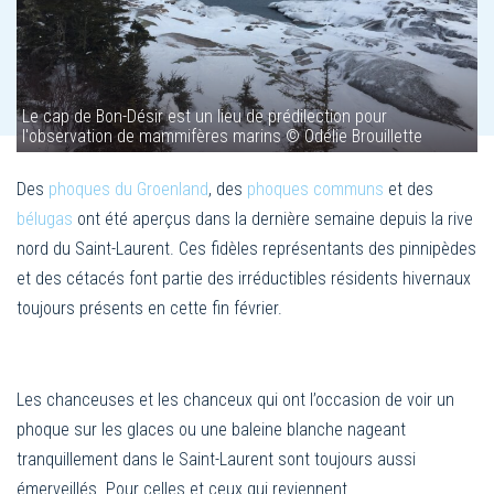
Le cap de Bon-Désir est un lieu de prédilection pour
l'observation de mammifères marins © Odélie Brouillette
Des
phoques du Groenland
, des
phoques communs
et des
bélugas
ont été aperçus dans la dernière semaine depuis la rive
nord du Saint-Laurent. Ces fidèles représentants des pinnipèdes
et des cétacés font partie des irréductibles résidents hivernaux
toujours présents en cette fin février.
Les chanceuses et les chanceux qui ont l’occasion de voir un
phoque sur les glaces ou une baleine blanche nageant
tranquillement dans le Saint-Laurent sont toujours aussi
émerveillés. Pour celles et ceux qui reviennent