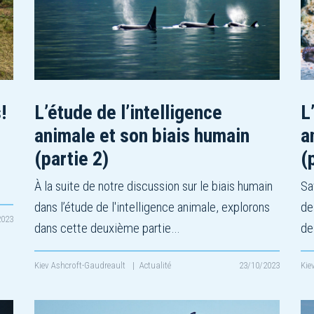
!
L’étude de l’intelligence
L
animale et son biais humain
a
(partie 2)
(
À la suite de notre discussion sur le biais humain
Sa
dans l’étude de l'intelligence animale, explorons
de
2023
dans cette deuxième partie…
de
Kiev Ashcroft-Gaudreault
|
Actualité
23/10/2023
Kie