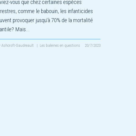
viez-vous que chez certaines espèces
rrestres, comme le babouin, les infanticides
uvent provoquer jusqu’à 70% de la mortalité
fantile? Mais…
v Ashcroft-Gaudreault
|
Les baleines en questions
20/7/2023