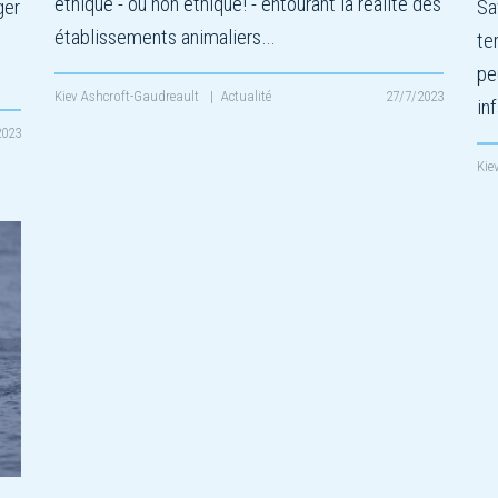
éthique - ou non éthique! - entourant la réalité des
ger
Sa
établissements animaliers…
te
pe
Kiev Ashcroft-Gaudreault
|
Actualité
27/7/2023
in
2023
Kie