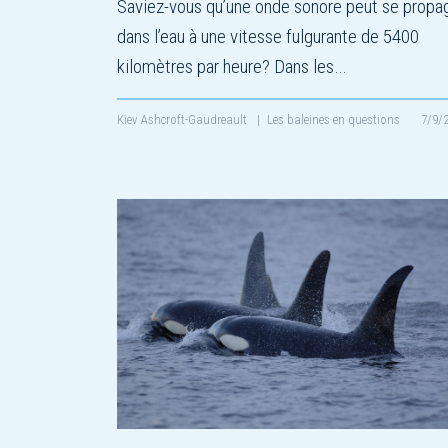
Saviez-vous qu’une onde sonore peut se propa
dans l’eau à une vitesse fulgurante de 5400
kilomètres par heure? Dans les…
Kiev Ashcroft-Gaudreault
|
Les baleines en questions
7/9/