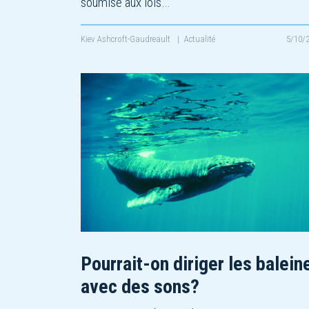
soumise aux lois…
Kiev Ashcroft-Gaudreault
|
Actualité
5/10/
Pourrait-on diriger les balein
avec des sons?