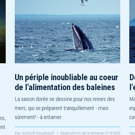
Un périple inoubliable au coeur
D
de l’alimentation des baleines
l
La saison dorée se dessine pour nos reines des
Ma
mers, qui se préparent tranquillement - mais
es
sûrement! - à entamer…
ca
es,
ent
Kiev Ashcroft-Gaudreault
|
Observations de la semaine
21/9/2023
Kie