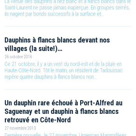
La venue des dauphins à nez blanc et à flancs blancs dans le
Saint-Laurent ne passe jamais inaperçue. En groupes serrés,
ils nagent par bonds successifs à la surface et…
Dauphins à flancs blancs devant nos
villages (la suite!)…
26 octobre 2016
Ce 21 octobre, il y a un vent du nord-est et de la pluie en
Haute-Côte-Nord. Tôt le matin, un résident de Tadoussac
repère quatre dauphins à flancs blancs non…
Un dauphin rare échoué à Port-Alfred au
Saguenay et un dauphin à flancs blancs
retrouvé en Côte-Nord
27 novembre 2013
Dernière nouvelle : le 27 novembre, Urgences Mammifères