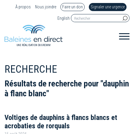
À propos
Nous joindre
Faire un don
Signaler une urgence
English
UNE RÉALISATION DU GREMM
RECHERCHE
Résultats de recherche pour "dauphin
à flanc blanc"
Voltiges de dauphins à flancs blancs et
acrobaties de rorquals
15 août 2024