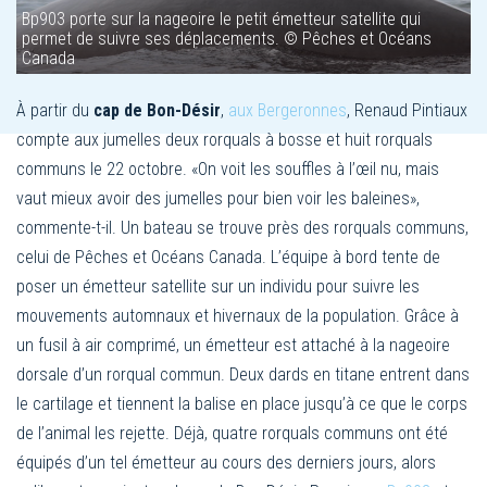
Bp903 porte sur la nageoire le petit émetteur satellite qui
permet de suivre ses déplacements. © Pêches et Océans
Canada
À partir du
cap de Bon-Désir
,
aux Bergeronnes
, Renaud Pintiaux
compte aux jumelles deux rorquals à bosse et huit rorquals
communs le 22 octobre. «On voit les souffles à l’œil nu, mais
vaut mieux avoir des jumelles pour bien voir les baleines»,
commente-t-il. Un bateau se trouve près des rorquals communs,
celui de Pêches et Océans Canada. L’équipe à bord tente de
poser un émetteur satellite sur un individu pour suivre les
mouvements automnaux et hivernaux de la population. Grâce à
un fusil à air comprimé, un émetteur est attaché à la nageoire
dorsale d’un rorqual commun. Deux dards en titane entrent dans
le cartilage et tiennent la balise en place jusqu’à ce que le corps
de l’animal les rejette. Déjà, quatre rorquals communs ont été
équipés d’un tel émetteur au cours des derniers jours, alors