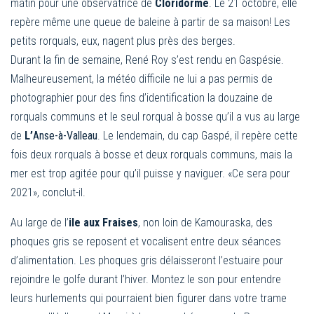
matin pour une observatrice de
Cloridorme
. Le 21 octobre, elle
repère même une queue de baleine à partir de sa maison! Les
petits rorquals, eux, nagent plus près des berges.
Durant la fin de semaine, René Roy s’est rendu en Gaspésie.
Malheureusement, la météo difficile ne lui a pas permis de
photographier pour des fins d’identification la douzaine de
rorquals communs et le seul rorqual à bosse qu’il a vus au large
de
L’
Anse-à-Valleau
. Le lendemain, du cap Gaspé, il repère cette
fois deux rorquals à bosse et deux rorquals communs, mais la
mer est trop agitée pour qu’il puisse y naviguer. «Ce sera pour
2021», conclut-il.
Au large de l’
ile aux Fraises
, non loin de Kamouraska, des
phoques gris se reposent et vocalisent entre deux séances
d’alimentation. Les phoques gris délaisseront l’estuaire pour
rejoindre le golfe durant l’hiver. Montez le son pour entendre
leurs hurlements qui pourraient bien figurer dans votre trame