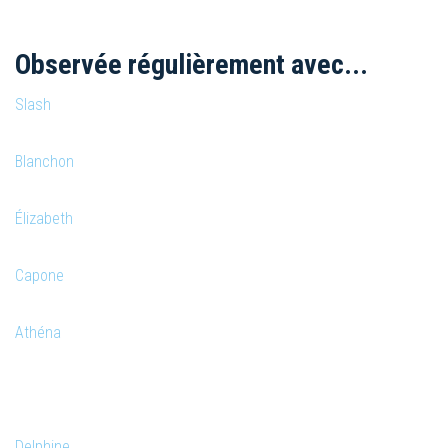
Observée régulièrement avec...
Slash
Blanchon
Élizabeth
Capone
Athéna
Delphine