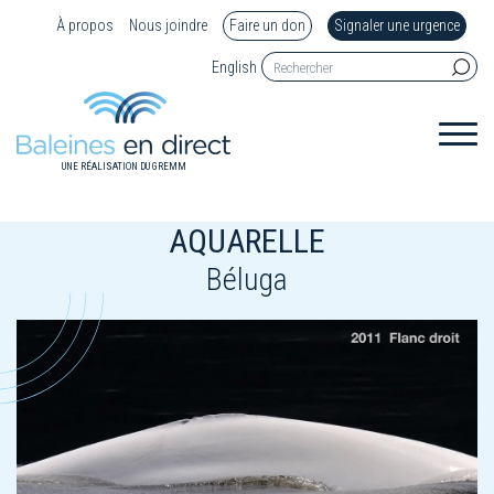
À propos
Nous joindre
Faire un don
Signaler une urgence
English
UNE RÉALISATION DU GREMM
AQUARELLE
Béluga