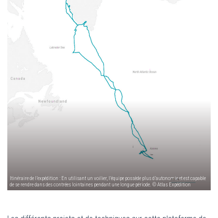
Itinéraire de l’expédition : En utilisant un voilier, l’équipe possède plus d’autonomie et est capable
de se rendre dans des contrées lointaines pendant une longue période. © Atlas Expédition