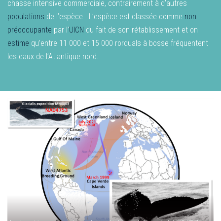
chasse intensive commerciale, contrairement à d’autres
populations
de l’espèce. L’espèce est classée comme
non
préoccupante
par l’
UICN
du fait de son rétablissement et on
estime
qu’entre 11 000 et 15 000 rorquals à bosse fréquentent
les eaux de l’Atlantique nord.