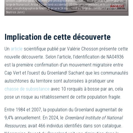
Le coin supérieur gauche montre une photographie du rorqual à bosse prise le 4 juillet 2021 au
large de Nunarsuit, Arsuk (Groenland occidental) (© Glacialis expedition), et le coin inférieur
droit, une photographie de NA04936 prise le 24 mars 1999 au large des îles du Cap Vert (©
Beatrice Jann)
Implication de cette découverte
Un
article
scientifique publié par Valérie Chosson présente cette
nouvelle découverte. Selon l’article, l’identification de NA04936
est la première confirmation d’un mouvement migratoire entre
Cap Vert et l’ouest du Groenland! Sachant que les communautés
autochtones du territoire sont autorisées à pratiquer une
chasse de subsistance
avec 10 rorquals à bosse par an, cela
pose un risque au rétablissement de cette population fragile.
Entre 1984 et 2007, la population du Groenland augmentait de
9,4% annuellement. En 2024, le
Greenland Institute of National
Ressources
, avait 466 individus identifiés dans son catalogue.