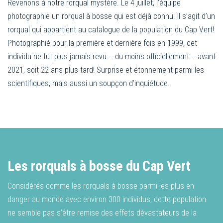
Revenons à notre rorqual mystère. Le 4 juillet, l’équipe
photographie un rorqual à bosse qui est déjà connu. Il s’agit d’un
rorqual qui appartient au catalogue de la population du Cap Vert!
Photographié pour la première et dernière fois en 1999, cet
individu ne fut plus jamais revu – du moins officiellement – avant
2021, soit 22 ans plus tard! Surprise et étonnement parmi les
scientifiques, mais aussi un soupçon d’inquiétude.
Les rorquals à bosse du Cap Vert
Considérés comme les rorquals à bosse parmi les plus en
danger au monde avec environ 300 individus, cette population
ne semble pas s’être remise des effets dévastateurs de la