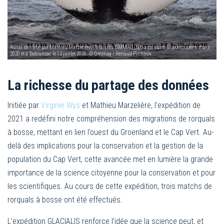
Aussi identifié par Mathieu Marzelière, l’individu OMMAG_506 a été vu en Guadeloupe en mars
2020 et à Tadoussac le 13 juillet 2020. © Ommag / Renaud Pintiaux
La richesse du partage des données
Initiée par
Virginie Wys
et Mathieu Marzelière, l’expédition de
2021 a redéfini notre compréhension des migrations de rorquals
à bosse, mettant en lien l’ouest du Groenland et le Cap Vert. Au-
delà des implications pour la conservation et la gestion de la
population du Cap Vert, cette avancée met en lumière la grande
importance de la science citoyenne pour la conservation et pour
les scientifiques. Au cours de cette expédition, trois matchs de
rorquals à bosse ont été effectués.
L’expédition GLACIALIS renforce l’idée que la science peut, et