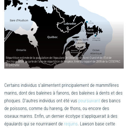
Répartition estimée de la population de l’épaulard de l’Atlantique Nord-Ouest et de l’Est de
l’Arctique selon la carte de l’aire de répartition de l’espèce, tirée du rapport de 2008 de la COSEPAC.
© GREMM
Certains individus s’alimentent principalement de mammifères
marins, dont des baleines à fanons, des baleines à dents et des
phoques. D’autres individus ont été vus
poursuivant
des bancs
de poissons, comme du hareng, de thons, ou encore des
oiseaux marins. Enfin, un dernier écotype s’appliquerait à des
épaulards qui se nourriraient de
requins
. Lawson base cette