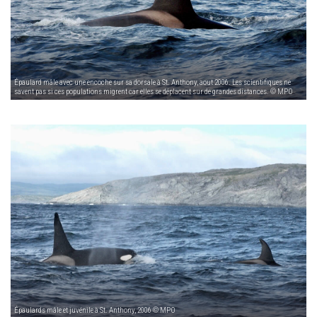
Épaulard mâle avec une encoche sur sa dorsale à St. Anthony, aout 2006. Les scientifiques ne
savent pas si ces populations migrent car elles se déplacent sur de grandes distances. © MPO
Épaulards mâle et juvénile à St. Anthony, 2006 © MPO