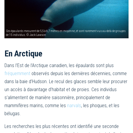
Ces épaulards mesurent de 5,5 à 6,7 mètres en moyenne, et sont rarement vus au-delà de groupes
de 15 individus. © Jack Lawson
En Arctique
Dans l’Est de l’Arctique canadien, les épaulards sont plus
fréquemment
observés depuis les dernières décennies, comme
dans la baie d’Hudson. Le recul des glaces semble leur procurer
un accès à davantage d’habitat et de proies. Ces individus
s’alimentent de manière saisonnière, principalement de
mammifères marins, comme les
narvals
, les phoques, et les
bélugas.
Les recherches les plus récentes ont identifié une seconde