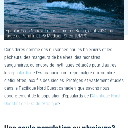
Épaulards au Nunavut dans la mer de Baffin, août 2024, au
large de Pond Inlet. © Madison Sherritt/MPO
Considérés comme des nuisances par les baleiniers et les
pêcheurs, des mangeurs de baleines, des monstres
sanguinaires, ou encore de mythiques cétacés pour d’autres,
les
épaulards
de l’Est canadien ont reçu malgré eux nombre
d’étiquettes aux fils des siècles. Protégés et vastement étudiés
dans le Pacifique Nord-Ouest canadien, que savons-nous
concrètement de la population d’épaulards de l’
Atlantique Nord-
Ouest et de l’E
st
de l’Arctique
?