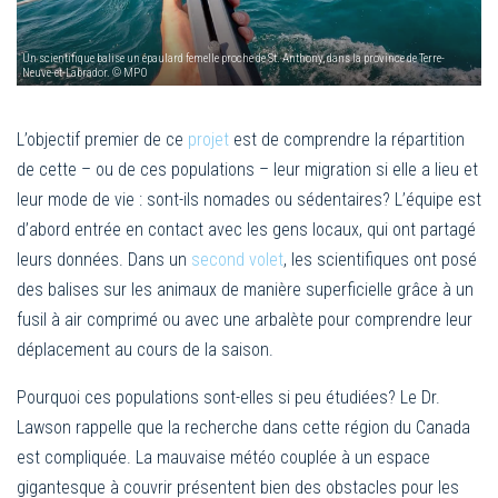
Un scientifique balise un épaulard femelle proche de St. Anthony, dans la province de Terre-
Neuve-et-Labrador. © MPO
L’objectif premier de ce
projet
est de comprendre la répartition
de cette – ou de ces populations – leur migration si elle a lieu et
leur mode de vie : sont-ils nomades ou sédentaires? L’équipe est
d’abord entrée en contact avec les gens locaux, qui ont partagé
leurs données. Dans un
second volet
, les scientifiques ont posé
des balises sur les animaux de manière superficielle grâce à un
fusil à air comprimé ou avec une arbalète pour comprendre leur
déplacement au cours de la saison.
Pourquoi ces populations sont-elles si peu étudiées? Le Dr.
Lawson rappelle que la recherche dans cette région du Canada
est compliquée. La mauvaise météo couplée à un espace
gigantesque à couvrir présentent bien des obstacles pour les