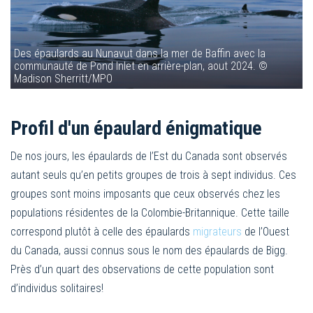
Des épaulards au Nunavut dans la mer de Baffin avec la
communauté de Pond Inlet en arrière-plan, aout 2024. ©
Madison Sherritt/MPO
Profil d'un épaulard énigmatique
De nos jours, les épaulards de l’Est du Canada sont observés
autant seuls qu’en petits groupes de trois à sept individus. Ces
groupes sont moins imposants que ceux observés chez les
populations résidentes de la Colombie-Britannique. Cette taille
correspond plutôt à celle des épaulards
migrateurs
de l’Ouest
du Canada, aussi connus sous le nom des épaulards de Bigg.
Près d’un quart des observations de cette population sont
d’individus solitaires!