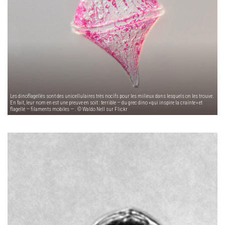
Les dinoflagellés sont des unicellulaires très nocifs pour les milieux dans lesquels on les trouve.
En fait, leur nom en est une preuve en soit : terrible — du grec dino « qui inspire la crainte » et
flagellé — filaments mobiles — . © Waldo Nell sur Flickr