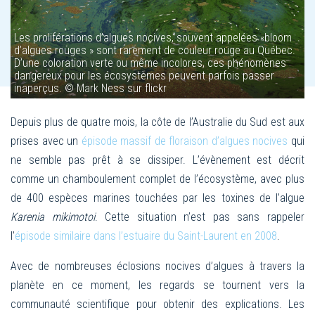
Les proliférations d’algues nocives, souvent appelées «bloom
d’algues rouges » sont rarement de couleur rouge au Québec.
D’une coloration verte ou même incolores, ces phénomènes
dangereux pour les écosystèmes peuvent parfois passer
inaperçus. © Mark Ness sur flickr
Depuis plus de quatre mois, la côte de l’Australie du Sud est aux
prises avec un
épisode massif de floraison d’algues nocives
qui
ne semble pas prêt à se dissiper. L’évènement est décrit
comme un chamboulement complet de l’écosystème, avec plus
de 400 espèces marines touchées par les toxines de l’algue
Karenia mikimotoi
. Cette situation n’est pas sans rappeler
l’
épisode similaire dans l’estuaire du Saint-Laurent en 2008
.
Avec de nombreuses éclosions nocives d’algues à travers la
planète en ce moment, les regards se tournent vers la
communauté scientifique pour obtenir des explications. Les