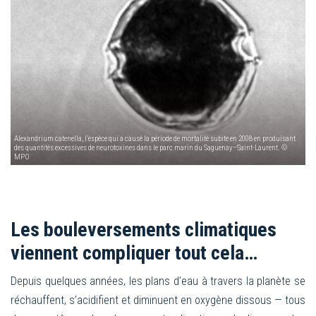
Alexandrium catenella, l’espèce qui a causé la période de mortalité subite en 2008 en produisant
des quantités excessives de neurotoxines dans le parc marin du Saguenay–Saint-Laurent. ©
MPO
Les bouleversements climatiques
viennent compliquer tout cela…
Depuis quelques années, les plans d’eau à travers la planète se
réchauffent, s’acidifient et diminuent en oxygène dissous — tous