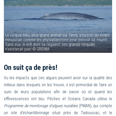
Le rorqual bleu, plus grand animal sur Terre, a besoin du vivant
minuscule comme les phytoplanctons pour pouvoir se nourrir.
Sans eux, le krill dont se régalent ses grands rorquals
n’existerait pas! © GREMM
On suit ça de près!
Vu les impacts que ces algues peuvent avoir sur la qualité des
milieux dans lesquels on les trouve, il est primordial de faire un
suivi de leurs populations afin de savoir où et quand les
efflorescences ont lieu. Pêches et Océans Canada utilise le
Programme de monitorage d’algues nuisibles
(PMAN), qui compte
un site d’échantillonnage situé près de Tadoussac, et le