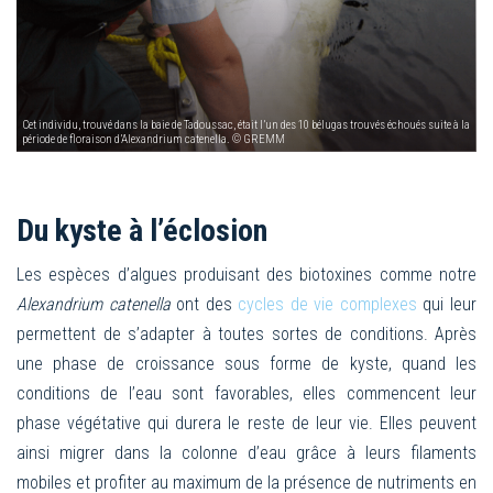
Cet individu, trouvé dans la baie de Tadoussac, était l’un des 10 bélugas trouvés échoués suite à la
période de floraison d’Alexandrium catenella. © GREMM
Du kyste à l’éclosion
Les espèces d’algues produisant des biotoxines comme notre
Alexandrium catenella
ont des
cycles de vie complexes
qui leur
permettent de s’adapter à toutes sortes de conditions. Après
une phase de croissance sous forme de kyste, quand les
conditions de l’eau sont favorables, elles commencent leur
phase végétative qui durera le reste de leur vie. Elles peuvent
ainsi migrer dans la colonne d’eau grâce à leurs filaments
mobiles et profiter au maximum de la présence de nutriments en