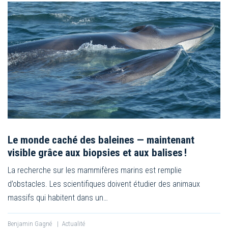
Le monde caché des baleines — maintenant
visible grâce aux biopsies et aux balises !
La recherche sur les mammifères marins est remplie
d’obstacles. Les scientifiques doivent étudier des animaux
massifs qui habitent dans un…
Benjamin Gagné
|
Actualité