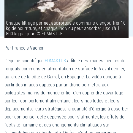
Chaque filtrage permet aux rorquals communs d’engouffrer 10
kg de nourriture, et chaque individu peut absorber jusqu’à 1
800 kg par jour. © EDMAKTUB
Par François Vachon
L’équipe scientifique
EDMAKTUB
a filmé des images inédites de
rorquals communs en alimentation de surface le 6 avril dernier,
au large de la côte de Garraf, en Espagne. La vidéo conçue à
partir des images captées par un drone permettra aux
biologistes marins du monde entier d’en apprendre davantage
sur leur comportement alimentaire : leurs habitudes et leurs
déplacements ; leurs stratégies ; la quantité d’énergie à absorber
pour compenser celle dépensée pour s’alimenter, les effets de
l’activité humaine et des changements climatiques sur
l’alimentation des géants, etc. De fait, c’est en comprenant