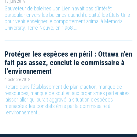
17 juin 2019
Sauveteur de baleines Jon Lien n’avait pas d’intérêt
particulier envers les baleines quand il a quitté les États-Unis
pour venir enseigner le comportement animal à Memorial
University, Terre-Neuve, en 1968.…
Protéger les espèces en péril : Ottawa n’en
fait pas assez, conclut le commissaire à
l’environnement
4 octobre 2018
Retard dans l’établissement de plan d’action, manque de
ressources, manque de soutien aux organismes partenaires,
laisser-aller qui aurait aggravé la situation d’espèces
menacées: les constats émis par la commissaire à
l’environnement…