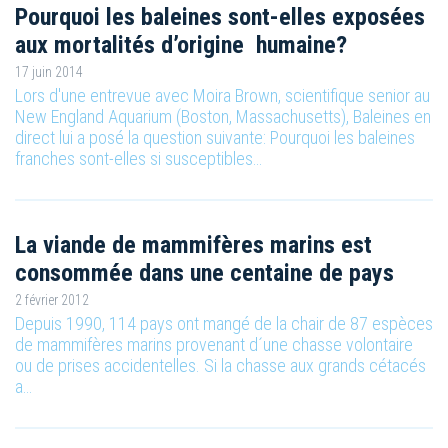
Pourquoi les baleines sont-elles exposées
aux mortalités d’origine humaine?
17 juin 2014
Lors d'une entrevue avec Moira Brown, scientifique senior au
New England Aquarium (Boston, Massachusetts), Baleines en
direct lui a posé la question suivante: Pourquoi les baleines
franches sont-elles si susceptibles…
La viande de mammifères marins est
consommée dans une centaine de pays
2 février 2012
Depuis 1990, 114 pays ont mangé de la chair de 87 espèces
de mammifères marins provenant d´une chasse volontaire
ou de prises accidentelles. Si la chasse aux grands cétacés
a…