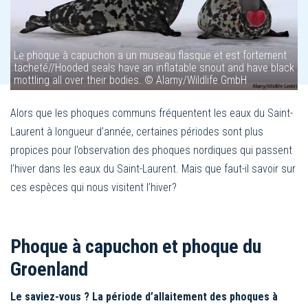
Le phoque à capuchon a un museau flasque et est fortement
tacheté//Hooded seals have an inflatable snout and have black
mottling all over their bodies. © Alamy/Wildlife GmbH
Alors que les phoques communs fréquentent les eaux du Saint-
Laurent à longueur d’année, certaines périodes sont plus
propices pour l’observation des phoques nordiques qui passent
l’hiver dans les eaux du Saint-Laurent. Mais que faut-il savoir sur
ces espèces qui nous visitent l’hiver?
Phoque à capuchon et phoque du
Groenland
Le saviez-vous ? La période d’allaitement des phoques à