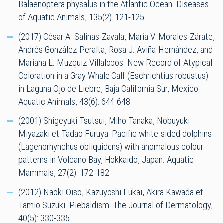
Balaenoptera physalus in the Atlantic Ocean. Diseases
of Aquatic Animals, 135(2): 121-125.
(2017) César A. Salinas-Zavala, María V. Morales-Zárate,
Andrés González-Peralta, Rosa J. Aviña-Hernández, and
Mariana L. Muzquiz-Villalobos. New Record of Atypical
Coloration in a Gray Whale Calf (Eschrichtius robustus)
in Laguna Ojo de Liebre, Baja California Sur, Mexico.
Aquatic Animals, 43(6): 644-648.
(2001) Shigeyuki Tsutsui, Miho Tanaka, Nobuyuki
Miyazaki et Tadao Furuya. Pacific white-sided dolphins
(Lagenorhynchus obliquidens) with anomalous colour
patterns in Volcano Bay, Hokkaido, Japan. Aquatic
Mammals, 27(2): 172-182
(2012) Naoki Oiso, Kazuyoshi Fukai, Akira Kawada et
Tamio Suzuki. Piebaldism. The Journal of Dermatology,
40(5): 330-335.