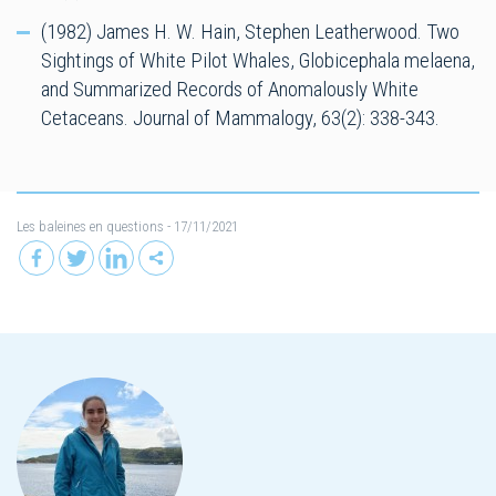
(1982) James H. W. Hain, Stephen Leatherwood. Two
Sightings of White Pilot Whales, Globicephala melaena,
and Summarized Records of Anomalously White
Cetaceans. Journal of Mammalogy, 63(2): 338-343.
Les baleines en questions
- 17/11/2021