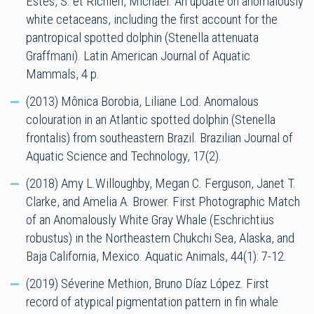
Estes, S. et Richlen, Michael. An update on anomalously
white cetaceans, including the first account for the
pantropical spotted dolphin (Stenella attenuata
Graffmani). Latin American Journal of Aquatic
Mammals, 4 p.
(2013) Mônica Borobia, Liliane Lod. Anomalous
colouration in an Atlantic spotted dolphin (Stenella
frontalis) from southeastern Brazil. Brazilian Journal of
Aquatic Science and Technology, 17(2).
(2018) Amy L.Willoughby, Megan C. Ferguson, Janet T.
Clarke, and Amelia A. Brower. First Photographic Match
of an Anomalously White Gray Whale (Eschrichtius
robustus) in the Northeastern Chukchi Sea, Alaska, and
Baja California, Mexico. Aquatic Animals, 44(1): 7-12.
(2019) Séverine Methion, Bruno Díaz López. First
record of atypical pigmentation pattern in fin whale