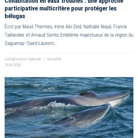
Cohabitation en eaux troubles : une approche
participative multicritère pour protéger les
bélugas
Écrit par Maud Thermes, Irène Abi-Zeid, Nathalie Niquil, Franck
Taillandier et Arnaud Sentis Emblème majestueux de la région du
Saguenay–Saint-Laurent,…
Collaboration Spéciale
|
Actualité
30/6/2026