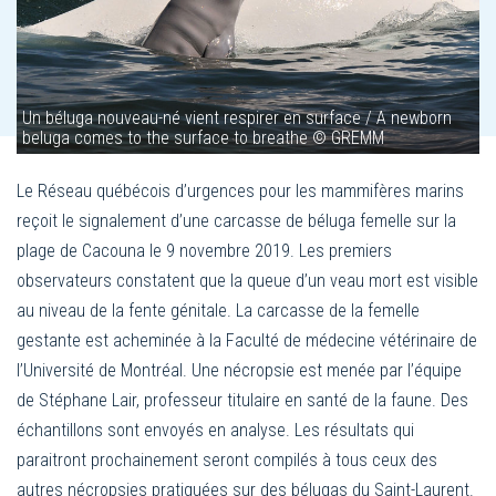
Un béluga nouveau-né vient respirer en surface / A newborn
beluga comes to the surface to breathe © GREMM
Le Réseau québécois d’urgences pour les mammifères marins
reçoit le signalement d’une carcasse de béluga femelle sur la
plage de Cacouna le 9 novembre 2019. Les premiers
observateurs constatent que la queue d’un veau mort est visible
au niveau de la fente génitale. La carcasse de la femelle
gestante est acheminée à la Faculté de médecine vétérinaire de
l’Université de Montréal. Une nécropsie est menée par l’équipe
de Stéphane Lair, professeur titulaire en santé de la faune. Des
échantillons sont envoyés en analyse. Les résultats qui
paraitront prochainement seront compilés à tous ceux des
autres nécropsies pratiquées sur des bélugas du Saint-Laurent.