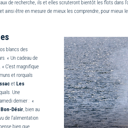
aux de recherche, ils et elles scruteront bientôt les flots dans 
et ainsi être en mesure de mieux les comprendre, pour mieux les
ues
dos blancs des
rs. « Un cadeau de
 « C’est magnifique
muns et rorquals
ssac
et
Les
quals. Une
amedi dernier : «
 Bon-Désir
, bien au
u de l’alimentation
 pense bien que