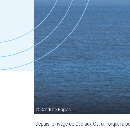
© Sandrine Papias
Depuis le rivage de Cap-aux-Os, un rorqual à b