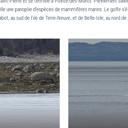
c-Saint-Pierre et se termine à Pointe-des-Monts. Pleinement sal
ille une panoplie d’espèces de mammifères marins. Le golfe s’éla
Cabot, au sud de l’ile de Terre-Neuve, et de Belle-Isle, au nord d