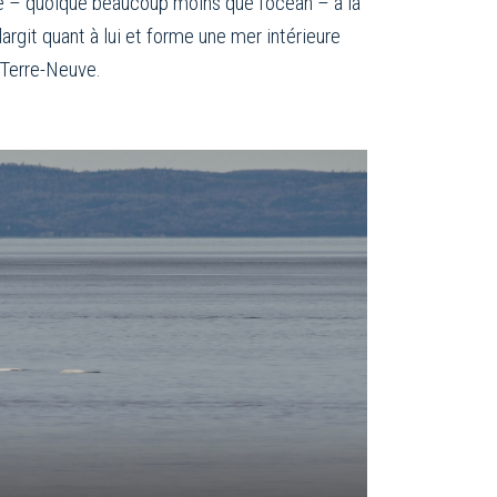
ée – quoique beaucoup moins que l’océan – à la
rgit quant à lui et forme une mer intérieure
e Terre-Neuve.