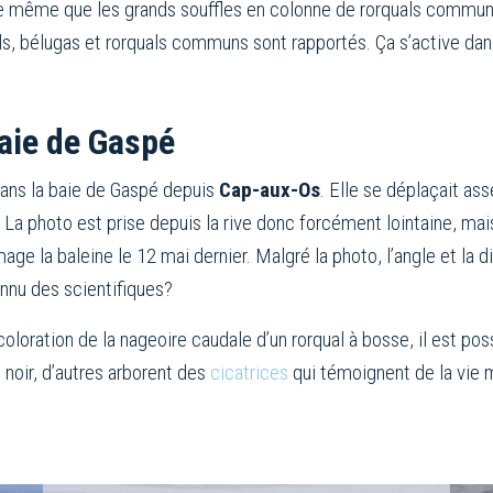
de même que les grands souffles en colonne de rorquals communs
, bélugas et rorquals communs sont rapportés. Ça s’active dans
baie de Gaspé
dans la baie de Gaspé depuis
Cap-aux-Os
. Elle se déplaçait as
a photo est prise depuis la rive donc forcément lointaine, mais on
image la baleine le 12 mai dernier. Malgré la photo, l’angle et l
connu des scientifiques?
loration de la nageoire caudale d’un rorqual à bosse, il est poss
noir, d’autres arborent des
cicatrices
qui témoignent de la vi