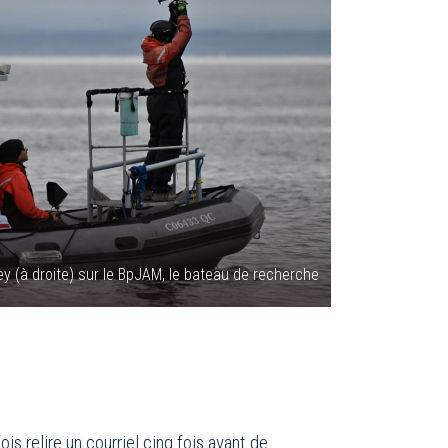
y (à droite) sur le BpJAM, le bateau de recherche
s relire un courriel cinq fois avant de