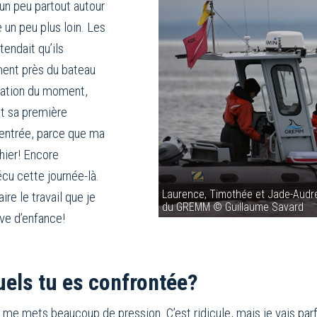
 un peu partout autour
 un peu plus loin. Les
endait qu’ils
ement près du bateau
itation du moment,
it sa première
entrée, parce que ma
hier! Encore
vécu cette journée-là.
Laurence, Timothée et Jade-Audre
ire le travail que je
du GREMM © Guillaume Savard
êve d’enfance!
uels tu es confrontée?
me mets beaucoup de pression. C’est ridicule, mais je vais parfoi