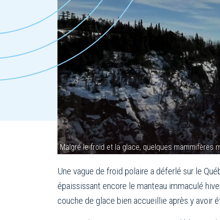
Malgré le froid et la glace, quelques mammifères 
Une vague de froid polaire a déferlé sur le Q
épaississant encore le manteau immaculé hiverna
couche de glace bien accueillie après y avoir 