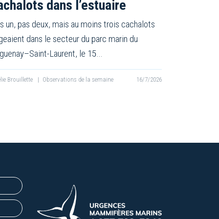
achalots dans l’estuaire
s un, pas deux, mais au moins trois cachalots
geaient dans le secteur du parc marin du
guenay–Saint-Laurent, le 15…
lie Brouillette
|
Observations de la semaine
16/7/2026