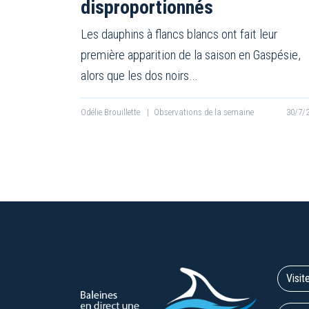
disproportionnés
Les dauphins à flancs blancs ont fait leur
première apparition de la saison en Gaspésie,
alors que les dos noirs…
Odélie Brouillette
|
Observations de la semaine
30/7/
Visit