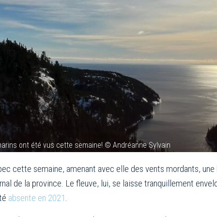
marins ont été vus cette semaine! © Andréanne Sylvain
uébec cette semaine, amenant avec elle des vents mordants, une
l de la province. Le fleuve, lui, se laisse tranquillement envel
été
absente en 2021
.