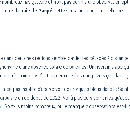
de nombreux navigateurs et n’ont pas permis une observation o
s dans la
baie de Gaspé
cette semaine, alors que celle-ci se 
 dans certaines régions semble garder les cétacés à distance 
 synonyme d’une absence totale de baleines! Un riverain a aperç
core très mince. « C’est la première fois que je vois ça à la mi-jan
l n’est pas insolite d’apercevoir des rorquals bleus dans le Saint
oursuivre en ce début de 2022. Voilà plusieurs semaines qu’aucun
on
. Sont-ils moins nombreux, ou le manque d’observations est-il 