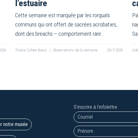
l’estuaire
c
Cette semaine est marquée par les rorquals
Pa
communs qui ont offert de sacrées acrobaties,
na
dont des breachs – comportement rare…
Sa
2026
Thalia Cohen Bacry
|
Observations de la semaine
23/7/2026
Odé
S'inscrire à l'infolettre
er notre musée