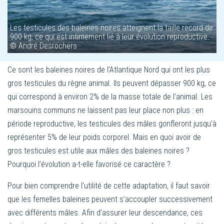
Les testicules des baleines noires atteignent la taille record de
900 kg, ce qui est intimement lié à leur évolution reproductive.
© André Desrochers
Ce sont les baleines noires de l’Atlantique Nord qui ont les plus
gros testicules du règne animal. Ils peuvent dépasser 900 kg, ce
qui correspond à environ 2% de la masse totale de l’animal. Les
marsouins communs ne laissent pas leur place non plus : en
période reproductive, les testicules des mâles gonfleront jusqu’à
représenter 5% de leur poids corporel. Mais en quoi avoir de
gros testicules est utile aux mâles des baleines noires ?
Pourquoi l’évolution a-t-elle favorisé ce caractère ?
Pour bien comprendre l’utilité de cette adaptation, il faut savoir
que les femelles baleines peuvent s’accoupler successivement
avec différents mâles. Afin d’assurer leur descendance, ces