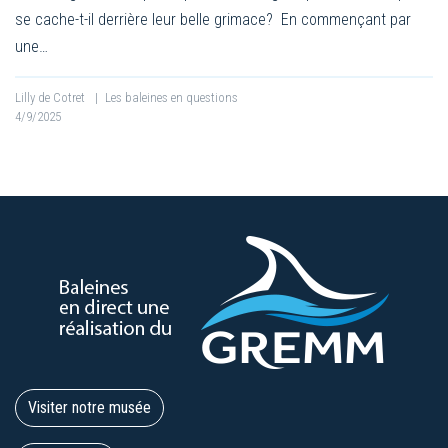
se cache-t-il derrière leur belle grimace? En commençant par
une…
Lilly de Cotret
|
Les baleines en questions
4/9/2025
Visiter notre musée