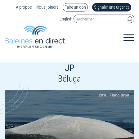
À propos
Nous joindre
Faire un don
Signaler une urgence
English
UNE RÉALISATION DU GREMM
JP
Béluga