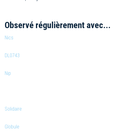
Observé régulièrement avec...
Nics
DL0743
Nip
Solidaire
Globule