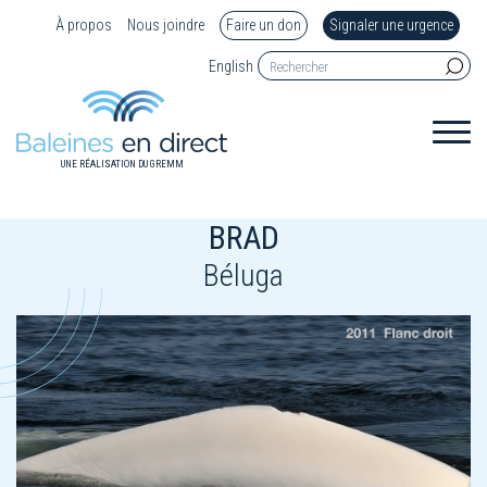
À propos
Nous joindre
Faire un don
Signaler une urgence
English
UNE RÉALISATION DU GREMM
BRAD
Béluga