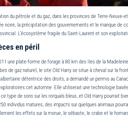
itation du pétrole et du gaz, dans les provinces de Terre-Neuve-e
rée noire, la précipitation des gouvernements et le manque de 
ovincial. L’écosystème fragile du Saint-Laurent et son exploitati
èces en péril
2011 une plate-forme de forage à 80 km des Iles de la Madeleine.
bes de gaz naturel, le site Old Harry se situe à cheval sur la f
 albertaine détentrice des droits, a demandé un permis au Can
loratoires cet automne. Elle utiliserait une technologie basée
 type de sons sur les rorquals bleus, et Old Harry pourrait bie
50 individus matures, des impacts sur quelques animaux pourraie
ment les effets sur la morue, le sébaste, le crabe et le homar