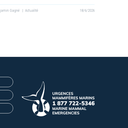
njamin Gagné
|
Actualité
18/6/2026