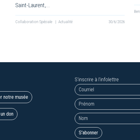
Saint-Laurent,…
Be
Collaboration Spéciale
|
Actualité
30/6/2026
S'inscrire à l'infolettre
er notre musée
 un don