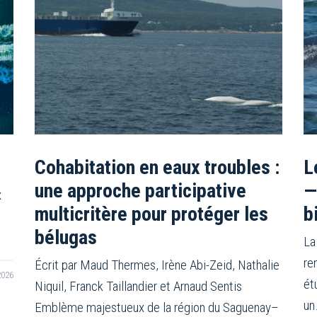
Cohabitation en eaux troubles :
L
une approche participative
—
x
multicritère pour protéger les
b
bélugas
La
re
Écrit par Maud Thermes, Irène Abi-Zeid, Nathalie
2026
ét
Niquil, Franck Taillandier et Arnaud Sentis
un
Emblème majestueux de la région du Saguenay–