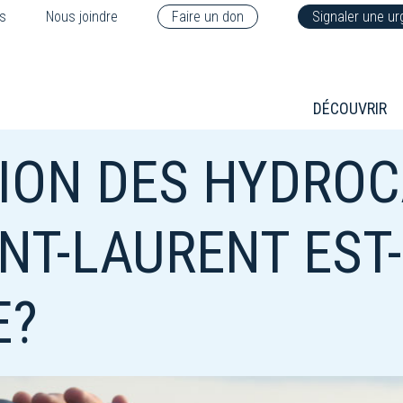
s
Nous joindre
Faire un don
Signaler une u
DÉCOUVRIR
TION DES HYDRO
INT-LAURENT EST
E?