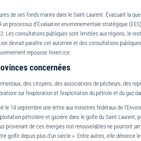
es de ses fonds marins dans le Saint-Laurent. Évacuant la ques
009 un processus d’Evaluation environnementale stratégique (EES)
2. Les consultations publiques sont limitées aux régions, le rest
ion devrait paraître cet automne et des consultations publiques
gouvernement repousse l’exercice.
provinces concernées
ementaux, des citoyens, des associations de pêcheurs, des rep
toire sur l’exploration et l’exploitation du pétrole et du gaz da
sé le 14 septembre une lettre aux ministres fédéraux de l’Envi
ploitation pétrolière et gazière dans le golfe du Saint-Laurent, 
s provenant de ces énergies non renouvelables ne pourront jama
e golfe depuis plus d’un siècle ». Entre autres, elle dénonce les f