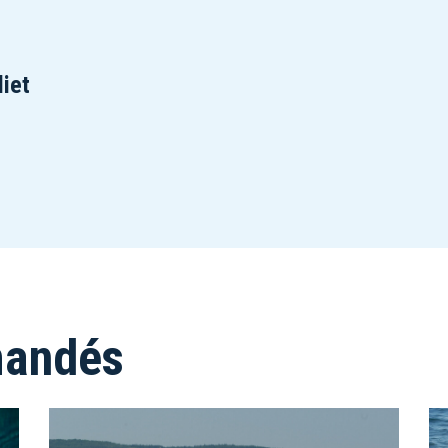
liet
mandés