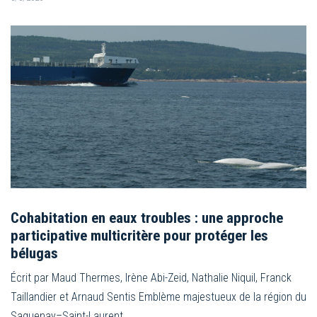
Cohabitation en eaux troubles : une approche
participative multicritère pour protéger les
bélugas
Écrit par Maud Thermes, Irène Abi-Zeid, Nathalie Niquil, Franck
Taillandier et Arnaud Sentis Emblème majestueux de la région du
Saguenay–Saint-Laurent,…