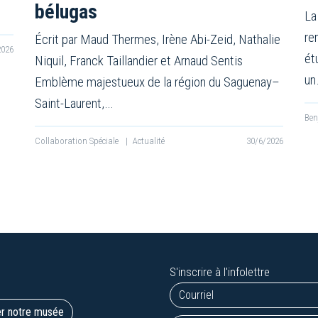
bélugas
La
re
Écrit par Maud Thermes, Irène Abi-Zeid, Nathalie
2026
ét
Niquil, Franck Taillandier et Arnaud Sentis
un
Emblème majestueux de la région du Saguenay–
Saint-Laurent,…
Be
Collaboration Spéciale
|
Actualité
30/6/2026
S'inscrire à l'infolettre
er notre musée