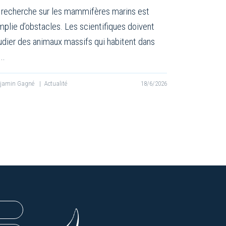
 recherche sur les mammifères marins est
mplie d’obstacles. Les scientifiques doivent
udier des animaux massifs qui habitent dans
…
njamin Gagné
|
Actualité
18/6/2026