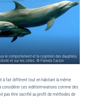
eux le comportement et la cognition des dauphins,
aptivité et sur les côtes. © Pamela Carzon
 à fait différent tout en habitant la même
ois à considérer ces indéterminations comme des
it pas être sacrifié au profit de méthodes de