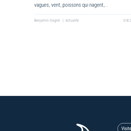
vagues, vent, poissons qui nagent,…
Benjamin Gagné
|
Actualité
5/8/
Visit