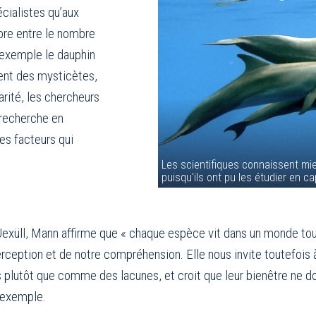
écialistes qu’aux
bre entre le nombre
r exemple le dauphin
itent des mysticètes,
arité, les chercheurs
a recherche en
les facteurs qui
Les scientifiques connaissent mi
puisqu'ils ont pu les étudier en c
exüll, Mann affirme que « chaque espèce vit dans un monde tout
e perception et de notre compréhension. Elle nous invite toutef
s plutôt que comme des lacunes, et croit que leur bienêtre ne do
r exemple.