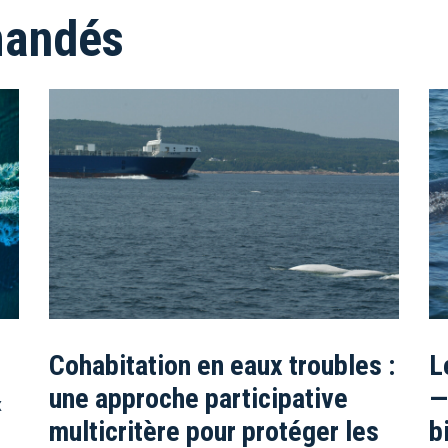
mandés
Cohabitation en eaux troubles :
L
une approche participative
—
x
multicritère pour protéger les
b