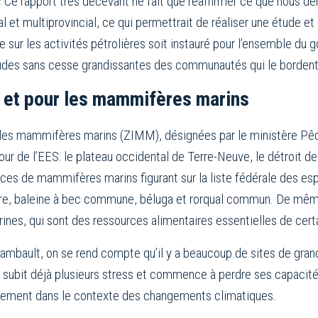
 « Ce rapport très décevant ne fait que réaffirmer ce que nous d
 et multiprovincial, ce qui permettrait de réaliser une étude et
e sur les activités pétrolières soit instauré pour l’ensemble du
tudes sans cesse grandissantes des communautés qui le bordent
, et pour les mammifères marins
r les mammifères marins (ZIMM), désignées par le ministère Pê
jour de l’EES: le plateau occidental de Terre-Neuve, le détroit d
ces de mammifères marins figurant sur la liste fédérale des esp
 noire, baleine à bec commune, béluga et rorqual commun. De mêm
rines, qui sont des ressources alimentaires essentielles de c
ambault, on se rend compte qu’il y a beaucoup de sites de grand
e subit déjà plusieurs stress et commence à perdre ses capacités 
uffement dans le contexte des changements climatiques.