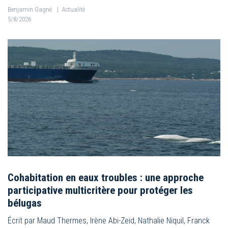
Benjamin Gagné
|
Actualité
5/8/2026
Cohabitation en eaux troubles : une approche
participative multicritère pour protéger les
bélugas
Écrit par Maud Thermes, Irène Abi-Zeid, Nathalie Niquil, Franck