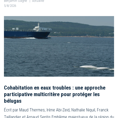
Benjamin Gagné
|
Actualité
5/8/2026
Cohabitation en eaux troubles : une approche
participative multicritère pour protéger les
bélugas
Écrit par Maud Thermes, Irène Abi-Zeid, Nathalie Niquil, Franck
Taillandier et Arnaud Sentis Emblème majestueux de la région du