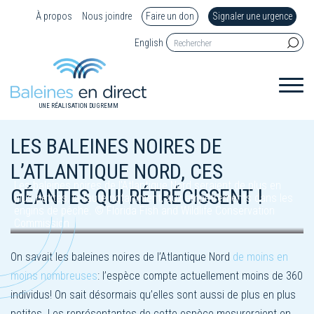
À propos
Nous joindre
Faire un don
Signaler une urgence
English
UNE RÉALISATION DU GREMM
LES BALEINES NOIRES DE
L’ATLANTIQUE NORD, CES
Les baleines noires de l'Atlantique Nord seraient de plus en
GÉANTES QUI RÉTRÉCISSENT !
plus petites, la faute notamment, aux empêtrements dans les
engins de pêche. © Florida Fish and Wildlife Conservation
Commission
On savait les baleines noires de l’Atlantique Nord
de moins en
moins nombreuses
: l’espèce compte actuellement moins de 360
individus! On sait désormais qu’elles sont aussi de plus en plus
petites.
Les représentantes de cette espèce mesureraient en