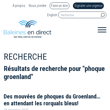
À propos
Nous joindre
Faire un don
Signaler une urgence
English
UNE RÉALISATION DU GREMM
RECHERCHE
Résultats de recherche pour "phoque
groenland"
Des mouvées de phoques du Groenland…
en attendant les rorquals bleus!
18 décembre 2025