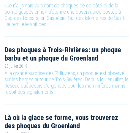
«Je n’ai jamais vu autant de phoques de ce côté-ci de la
pointe gaspésienne», s’étonne une observatrice postée à
Cap-des-Rosiers, en Gaspésie. Sur des kilomètres de Saint-
Laurent, elle voit des…
Des phoques à Trois-Rivières: un phoque
barbu et un phoque du Groenland
25 juillet 2019
À la grande surprise des Trifluviens, un phoque est observé
sur les berges autour de Trois-Rivières. Depuis le 1er juillet, le
Réseau québécois d’urgences pour les mammifères marins
reçoit des signalements…
Là où la glace se forme, vous trouverez
des phoques du Groenland