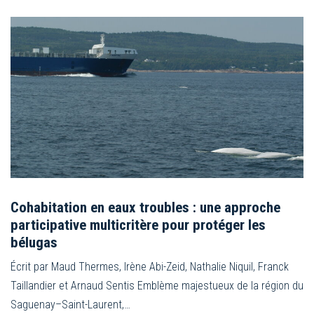
Cohabitation en eaux troubles : une approche
participative multicritère pour protéger les
bélugas
Écrit par Maud Thermes, Irène Abi-Zeid, Nathalie Niquil, Franck
Taillandier et Arnaud Sentis Emblème majestueux de la région du
Saguenay–Saint-Laurent,…