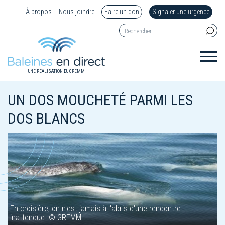
À propos
Nous joindre
Faire un don
Signaler une urgence
UNE RÉALISATION DU GREMM
UN DOS MOUCHETÉ PARMI LES
DOS BLANCS
En croisière, on n'est jamais à l'abris d'une rencontre
inattendue. © GREMM