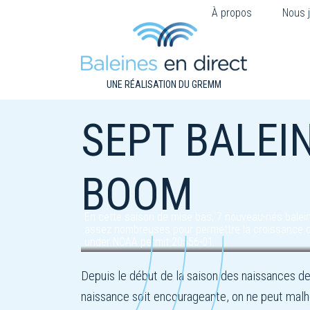
À propos
Nous j
UNE RÉALISATION DU GREMM
SEPT BALEIN
BOOM
En cette saison de mise bas, 7 nouveau-nés balein
assez nombreuses pour permettre la croissance de 
under NOAA permit 20556-01
Depuis le début de la saison des naissances de
naissance soit encourageante, on ne peut malh