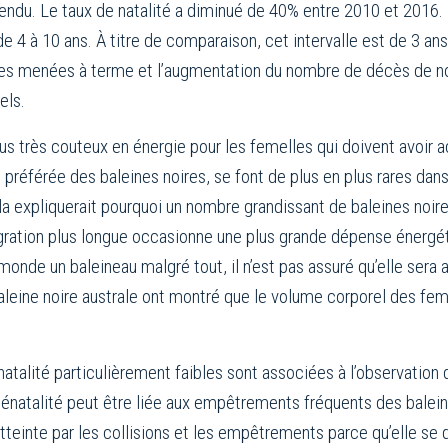
tendu. Le taux de natalité a diminué de 40% entre 2010 et 2016. 
4 à 10 ans. À titre de comparaison, cet intervalle est de 3 ans
ses menées à terme et l’augmentation du nombre de décès de 
els.
us très couteux en énergie pour les femelles qui doivent avoir 
préférée des baleines noires, se font de plus en plus rares dans l
a expliquerait pourquoi un nombre grandissant de baleines noire
ration plus longue occasionne une plus grande dépense énergétiq
 monde un baleineau malgré tout, il n’est pas assuré qu’elle ser
a baleine noire australe ont montré que le volume corporel des fe
atalité particulièrement faibles sont associées à l’observation
énatalité peut être liée aux empêtrements fréquents des baleine
teinte par les collisions et les empêtrements parce qu’elle se 