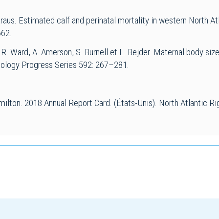
raus. Estimated calf and perinatal mortality in western North Atl
662.
on, R. Ward, A. Amerson, S. Burnell et L. Bejder. Maternal body si
Ecology Progress Series 592: 267–281.
amilton. 2018 Annual Report Card. (États-Unis). North Atlantic R