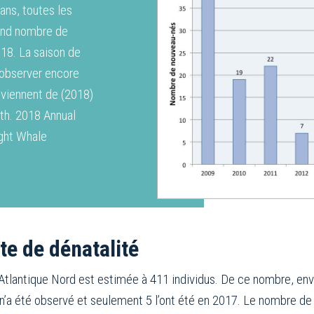
ans, toutes les
rand nombre de
18. La saison de
 observer encore
viennent de (2018)
rth. 2018 Annual
ight Whale
e de dénatalité
’Atlantique Nord est estimée à 411 individus. De ce nombre, env
u n’a été observé et seulement 5 l’ont été en 2017. Le nombre 