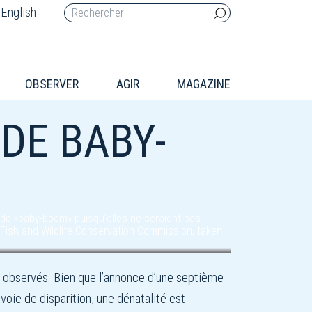
English
OBSERVER
AGIR
MAGAZINE
DE BABY-
 de «baby-boom» puisqu'elles ne seraient pas
 Fish and Wildlife Conservation Commission, taken
é observés. Bien que l’annonce d’une septième
ie de disparition, une dénatalité est