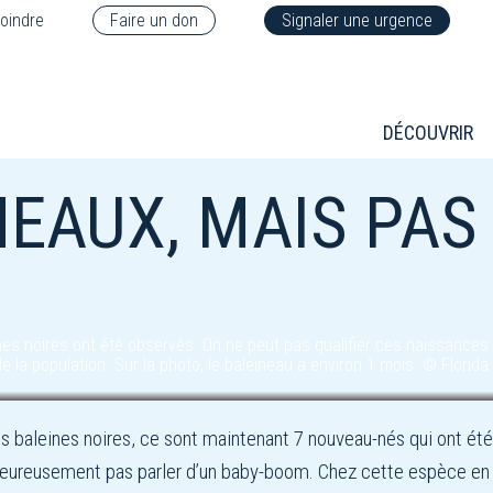
oindre
Faire un don
Signaler une urgence
DÉCOUVRIR
EAUX, MAIS PAS 
es noires ont été observés. On ne peut pas qualifier ces naissances
la population. Sur la photo, le baleineau a environ 1 mois. © Florida
s baleines noires, ce sont maintenant 7 nouveau-nés qui ont ét
eureusement pas parler d’un baby-boom. Chez cette espèce en vo