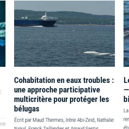
Cohabitation en eaux troubles :
L
une approche participative
—
x
multicritère pour protéger les
b
bélugas
La
re
Écrit par Maud Thermes, Irène Abi-Zeid, Nathalie
2026
ét
Niquil, Franck Taillandier et Arnaud Sentis