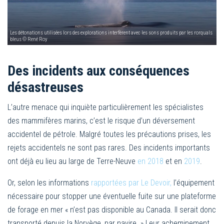
Les détonations utilisées lors des explorations interfèrent avec les sons produits par les rorquals
bleus © René Roy
Des incidents aux conséquences
désastreuses
L’autre menace qui inquiète particulièrement les spécialistes
des mammifères marins, c’est le risque d’un déversement
accidentel de pétrole. Malgré toutes les précautions prises, les
rejets accidentels ne sont pas rares. Des incidents importants
ont déjà eu lieu au large de Terre-Neuve
en 2018
et en
2019
.
Or, selon les informations
rapportées par Le Devoir,
l’équipement
nécessaire pour stopper une éventuelle fuite sur une plateforme
de forage en mer « n’est pas disponible au Canada. Il serait donc
transporté depuis la Norvège, par navire. » Leur acheminement