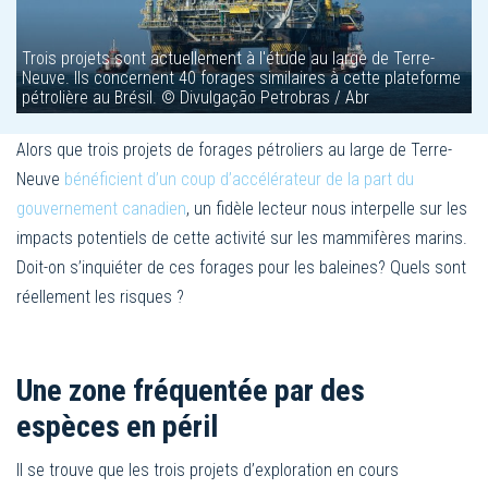
Trois projets sont actuellement à l'étude au large de Terre-
Neuve. Ils concernent 40 forages similaires à cette plateforme
pétrolière au Brésil. © Divulgação Petrobras / Abr
Alors que trois projets de forages pétroliers au large de Terre-
Neuve
b
énéficient d’un coup d’accélérateur de la part du
gouvernement canadien
, un fidèle lecteur nous interpelle sur les
impacts potentiels de cette activité sur les mammifères marins.
Doit-on s’inquiéter de ces forages pour les baleines? Quels sont
réellement les risques ?
Une zone fréquentée par des
espèces en péril
Il se trouve que les trois projets d’exploration en cours