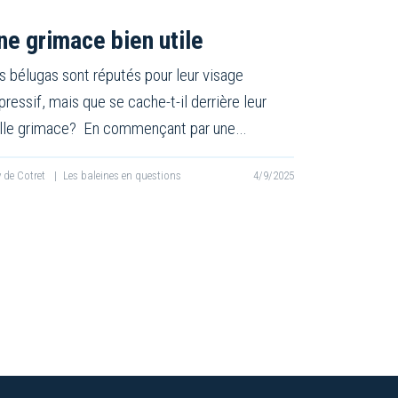
ne grimace bien utile
s bélugas sont réputés pour leur visage
pressif, mais que se cache-t-il derrière leur
lle grimace? En commençant par une…
ly de Cotret
|
Les baleines en questions
4/9/2025