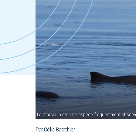
Le marsouin est une espèce fréquemment observé
Par Célia Barathier