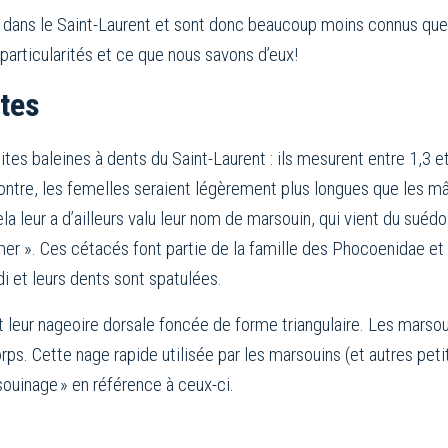
ans le Saint-Laurent et sont donc beaucoup moins connus que ce
articularités et ce que nous savons d’eux!
ètes
tites baleines à dents du Saint-Laurent : ils mesurent entre 1,
ontre, les femelles seraient légèrement plus longues que les m
ela leur a d’ailleurs valu leur nom de marsouin, qui vient du suéd
mer ». Ces cétacés font partie de la famille des Phocoenidae e
i et leurs dents sont spatulées.
t leur nageoire dorsale foncée de forme triangulaire. Les marso
corps. Cette nage rapide utilisée par les marsouins (et autres pe
ouinage » en référence à ceux-ci.