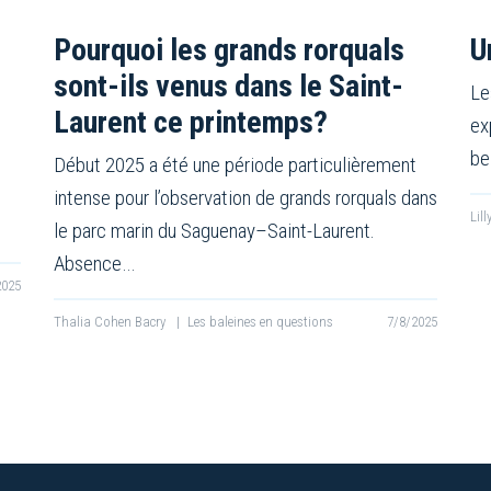
Pourquoi les grands rorquals
U
sont-ils venus dans le Saint-
Le
Laurent ce printemps?
ex
be
Début 2025 a été une période particulièrement
intense pour l’observation de grands rorquals dans
Lil
le parc marin du Saguenay–Saint-Laurent.
Absence…
2025
Thalia Cohen Bacry
|
Les baleines en questions
7/8/2025