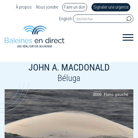
À propos
Nous joindre
Faire un don
Signaler une urgence
English
UNE RÉALISATION DU GREMM
JOHN A. MACDONALD
Béluga