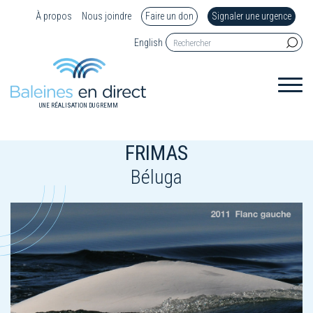
À propos
Nous joindre
Faire un don
Signaler une urgence
English
UNE RÉALISATION DU GREMM
FRIMAS
Béluga