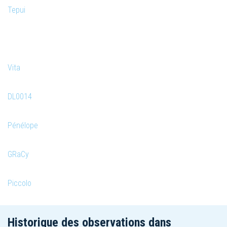
Tepui
Vita
DL0014
Pénélope
GRaCy
Piccolo
Historique des observations dans