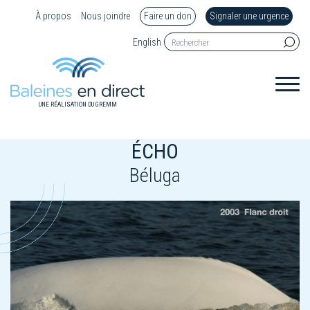
À propos
Nous joindre
Faire un don
Signaler une urgence
English
UNE RÉALISATION DU GREMM
ÉCHO
Béluga