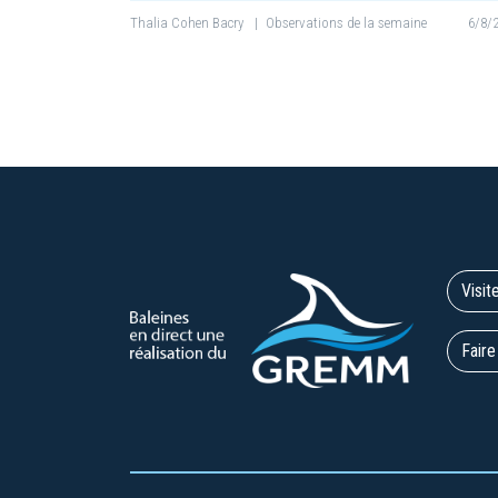
Thalia Cohen Bacry
|
Observations de la semaine
6/8/
Visit
Faire