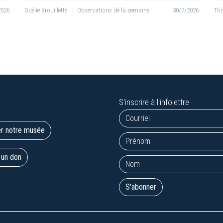
2026
Odélie Brouillette
|
Observations de la semaine
30/7/2026
Tha
S'inscrire à l'infolettre
er notre musée
 un don