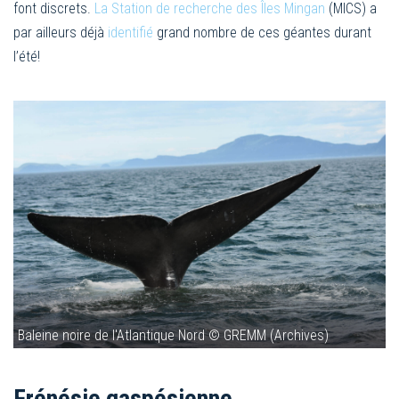
font discrets.
La Station de recherche des Îles Mingan
(MICS) a
par ailleurs déjà
identifié
grand nombre de ces géantes durant
l’été!
Baleine noire de l'Atlantique Nord © GREMM (Archives)
Frénésie gaspésienne