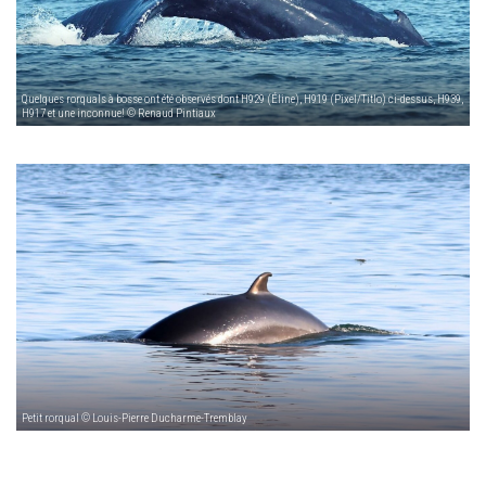
Quelques rorquals à bosse ont été observés dont H929 (Éline), H919 (Pixel/Titlo) ci-dessus, H939,
H917 et une inconnue! © Renaud Pintiaux
Petit rorqual © Louis-Pierre Ducharme-Tremblay