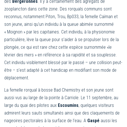
des
Bergeronnes
. Il y a certainement des agrégats de
zooplancton dans cette zone. Des rorquals communs sont
reconnus, notamment Piton, Trou, Bp033, la femelle Caïman et
son jeune, ainsi qu’un individu à la queue abimée surnommé
« Moignon » par les capitaines. Cet individu, à la physionomie
particulière, lève la queue pour s’aider à se propulser lors de la
plongée, ce qui est rare chez cette espèce surnommée «le
lévrier des mers » en référence à sa rapidité et sa souplesse.
Cet individu visiblement blessé par le passé – une collision peut-
être – s’est adapté à cet handicap en modifiant son mode de
déplacement.
La femelle rorqual à bosse Bad Chemistry et son jeune sont
aussi vus au large de la pointe à Carriole. Le 11 septembre, au
large du quai des pilotes aux
Escoumins
, quelques visiteurs
admirent leurs sauts simultanés ainsi que des claquements de
nageoires pectorales à la surface de l’eau. A
Gaspé
aussi les