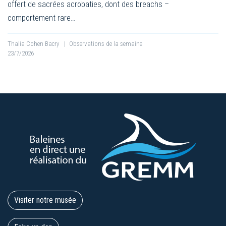
offert de sacrées acrobaties, dont des breachs –
comportement rare…
Thalia Cohen Bacry
|
Observations de la semaine
23/7/2026
Visiter notre musée