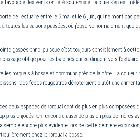
té favorable, les vents ont été soutenus et la pluie s’en est mêlé
te de l’estuaire entre le 6 mai et le 6 juin, qui ne m’ont pas per
ort à toutes les saisons passées, où j’observe normalement que
la pointe gaspésienne, puisque c’est toujours sensiblement à cett
 passage obligé pour les baleines qui se dirigent vers l’estuaire
e les rorquals à bosse et communs près de la côte. La couleur b
poissons. Des fèces rougeâtres dénoteraient plutôt une alimentati
e ces deux espèces de rorqual sont de plus en plus composées de
oup plus enjoués. On rencontre aussi de plus en plus de mères av
’a semblé encore plus évidente lors de cette dernière excursion. 
rticulièrement chez le rorqual à bosse.