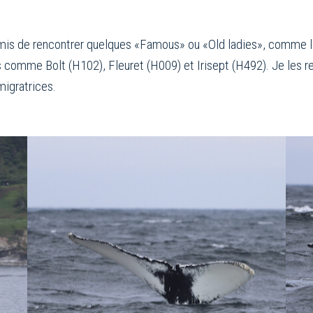
rmis de rencontrer quelques «Famous» ou «Old ladies», comme le
 comme Bolt (H102), Fleuret (H009) et Irisept (H492). Je les rev
migratrices.