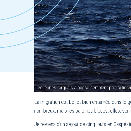
Les jeunes rorquals à bosse semblent particuliè
La migration est bel et bien entamée dans le g
nombreux, mais les baleines bleues, elles, semb
Je reviens d’un séjour de cinq jours en Gaspésie