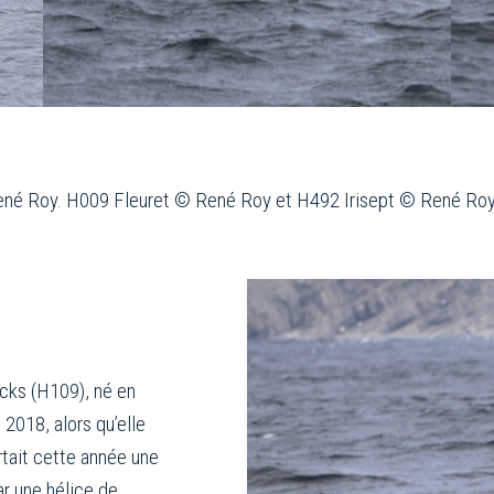
René Roy. H009 Fleuret © René Roy et H492 Irisept © René Roy
acks (H109), né en
 2018, alors qu’elle
rtait cette année une
r une hélice de