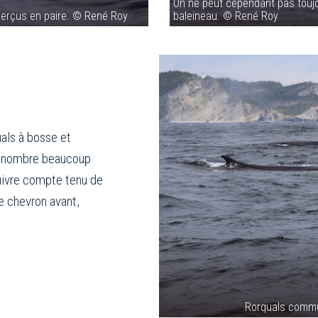
On ne peut cependant pas toujou
perçus en paire. © René Roy
baleineau. © René Roy
als à bosse et
r nombre beaucoup
 suivre compte tenu de
le chevron avant,
Rorquals commu